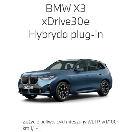
BMW X3
xDrive30e
Hybryda plug-in
Zużycie paliwa, cykl mieszany WLTP w l/100
km 1,1 - 1