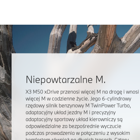
Niepowtarzalne M.
X3 M50 xDrive przenosi więcej M na drogę i wnosi
więcej M w codzienne życie. Jego 6-cylindrowy
rzędowy silnik benzynowy M TwinPower Turbo,
adaptacyjny układ jezdny M i precyzyjny
adaptacyjny sportowy układ kierowniczy są
odpowiedzialne za bezpośrednie wyczucie
podczas prowadzenia w połączeniu z wysokim
komfortem również na długich trasach. Cztery