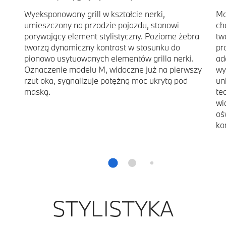
Wyeksponowany grill w kształcie nerki,
Mo
umieszczony na przodzie pojazdu, stanowi
ch
porywający element stylistyczny. Poziome żebra
tw
tworzą dynamiczny kontrast w stosunku do
pr
pionowo usytuowanych elementów grilla nerki.
ad
Oznaczenie modelu M, widoczne już na pierwszy
wy
rzut oka, sygnalizuje potężną moc ukrytą pod
un
maską.
te
wi
oś
ko
STYLISTYKA