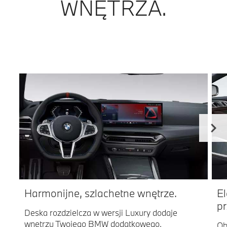
WNĘTRZA.
Harmonijne, szlachetne wnętrze.
El
p
Deska rozdzielcza w wersji Luxury dodaje
wnętrzu Twojego BMW dodatkowego,
Ob