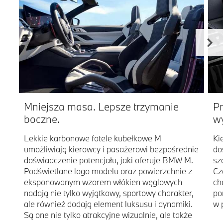
Mniejsza masa. Lepsze trzymanie
P
boczne.
w
Lekkie karbonowe fotele kubełkowe M
Ki
umożliwiają kierowcy i pasażerowi bezpośrednie
do
doświadczenie potencjału, jaki oferuje BMW M.
sz
Podświetlane logo modelu oraz powierzchnie z
Cz
eksponowanym wzorem włókien węglowych
ch
nadają nie tylko wyjątkowy, sportowy charakter,
po
ale również dodają element luksusu i dynamiki.
w 
Są one nie tylko atrakcyjne wizualnie, ale także