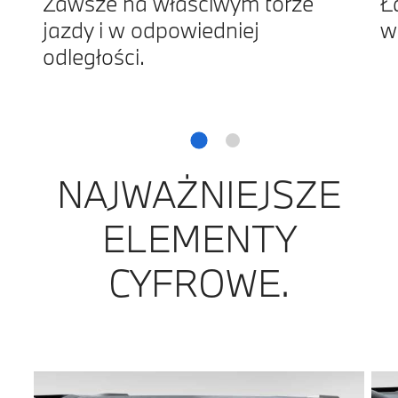
Zawsze na właściwym torze
Ł
jazdy i w odpowiedniej
w
odległości.
NAJWAŻNIEJSZE
ELEMENTY
CYFROWE.