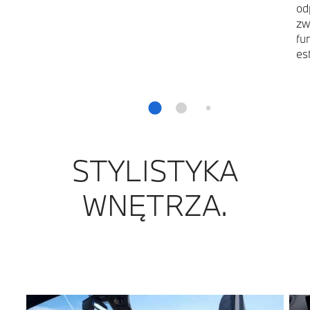
od
zw
fu
es
STYLISTYKA
WNĘTRZA.