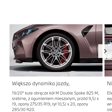
Większa dynamika jazdy,
Ni
19/20” kute obręcze kół M Double Spoke 825 M,
Ef
srebrne, z ogumieniem mieszanym, przód 9,5J x
wy
19, opony 275/35 R19, tył 10,5J x 20, opony
wr
285/30 R20.
os