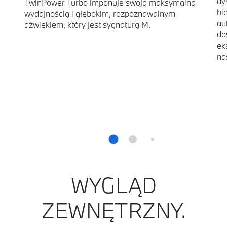
dy
TwinPower Turbo imponuje swoją maksymalną
bi
wydajnością i głębokim, rozpoznawalnym
au
dźwiękiem, który jest sygnaturą M.
do
ek
na
WYGLĄD
ZEWNĘTRZNY.