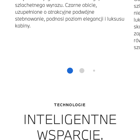
szlachetnego wyrazu. Czarne obicie,
sz
uzupełnione o atrakcyjne podwójne
ni
stebnowanie, podnosi poziom elegancji i luksusu
lu
kabiny.
sk
za
ró
sz
TECHNOLOGIE
INTELIGENTNE
WSPARCIE.