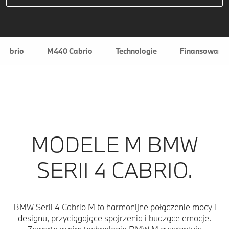
 Cabrio
M440 Cabrio
Technologie
Finansowanie 
MODELE M BMW
SERII 4 CABRIO.
BMW Serii 4 Cabrio M to harmonijne połączenie mocy i
designu, przyciągające spojrzenia i budzące emocje.