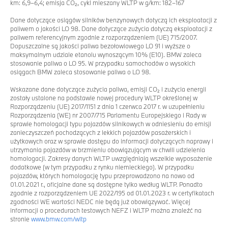
km: 6,9–6,4; emisja CO₂, cykl mieszany WLTP w g/km: 182–167
Dane dotyczące osiągów silników benzynowych dotyczą ich eksploatacji z
paliwem o jakości LO 98. Dane dotyczące zużycia dotyczą eksploatacji z
paliwem referencyjnym zgodnie z rozporządzeniem (UE) 715/2007.
Dopuszczalne są jakości paliwa bezołowiowego LO 91 i wyższe o
maksymalnym udziale etanolu wynoszącym 10% (E10). BMW zaleca
stosowanie paliwa o LO 95. W przypadku samochodów o wysokich
osiągach BMW zaleca stosowanie paliwa o LO 98.
Wskazane dane dotyczące zużycia paliwa, emisji CO₂ i zużycia energii
zostały ustalone na podstawie nowej procedury WLTP określonej w
Rozporządzeniu (UE) 2017/1151 z dnia 1 czerwca 2017 r. w uzupełnieniu
Rozporządzenia (WE) nr 2007/715 Parlamentu Europejskiego i Rady w
sprawie homologacji typu pojazdów silnikowych w odniesieniu do emisji
zanieczyszczeń pochodzących z lekkich pojazdów pasażerskich i
użytkowych oraz w sprawie dostępu do informacji dotyczących naprawy i
utrzymania pojazdów w brzmieniu obowiązującym w chwili udzielenia
homologacji. Zakresy danych WLTP uwzględniają wszelkie wyposażenie
dodatkowe (w tym przypadku z rynku niemieckiego). W przypadku
pojazdów, których homologację typu przeprowadzono na nowo od
01.01.2021 r., oficjalne dane są dostępne tylko według WLTP. Ponadto
zgodnie z rozporządzeniem UE 2022/195 od 01.01.2023 r. w certyfikatach
zgodności WE wartości NEDC nie będą już obowiązywać. Więcej
informacji o procedurach testowych NEFZ i WLTP można znaleźć na
stronie
www.bmw.com/wltp