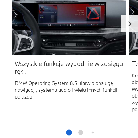
Wszystkie funkcje wygodnie w zasięgu
Tw
ręki.
Ko
ab
BMW Operating System 8.5 ułatwia obsługę
Wy
nawigacji, systemu audio i wielu innych funkcji
ob
pojazdu.
wy
po