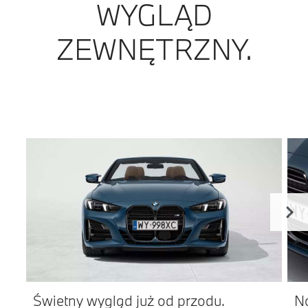
WYGLĄD
ZEWNĘTRZNY.
Świetny wygląd już od przodu.
No