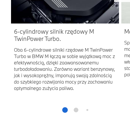
6-cylindrowy silnik rzędowy M
M
TwinPower Turbo.
Sp
ma
Oba 6-cylindrowe silniki rzędowe M TwinPower
me
Turbo w BMW M łączą w sobie wyjątkową moc z
wł
efektywnością, dzięki zaawansowanemu
st
turbodoładowaniu. Zarówno wariant benzynowy,
po
jak i wysokoprężny, imponują swoją zdolnością
do szybkiego rozwijania mocy przy zachowaniu
optymalnego zużycia paliwa.