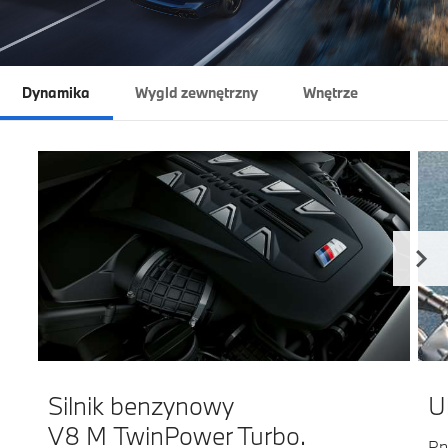
Dynamika
Wygld zewnętrzny
Wnętrze
Silnik benzynowy
U
V8 M TwinPower Turbo.
Pn