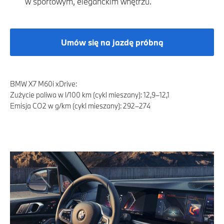
w sportowym, eleganckim wnętrzu.
Umów się na jazdę próbną
BMW X7 M60i xDrive:
Zużycie paliwa w l/100 km (cykl mieszany): 12,9–12,1
Emisja CO2 w g/km (cykl mieszany): 292–274