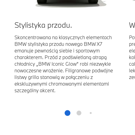
Stylistyka przodu.
W
Skoncentrowana na klasycznych elementach
Po
BMW stylistyka przodu nowego BMW X7
pr
emanuje pewnością siebie i sportowym
el
charakterem. Przód z podświetlaną atrapą
ko
chłodnicy „BMW Iconic Glow” robi niezwykle
ca
nowoczesne wrażenie. Filigranowe podwójne
le
listwy grilla stanowią w połączeniu z
ze
ekskluzywnymi chromowanymi elementami
szczególny akcent.