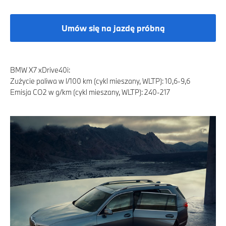
Umów się na jazdę próbną
BMW X7 xDrive40i:
Zużycie paliwa w l/100 km (cykl mieszany, WLTP): 10,6-9,6
Emisja CO2 w g/km (cykl mieszany, WLTP): 240-217