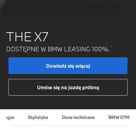
THE X7
*
DOSTĘPNE W BMW LEASING 100%.
Dowiedz się więcej
Umów się na jazdę próbną
nologie
Stylistyka
Dane techniczne
BMW X7M60i